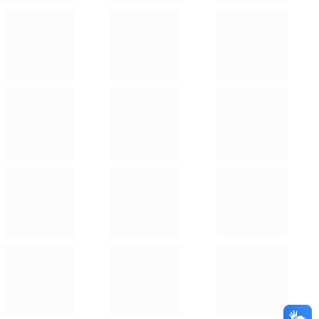
Dignidade, moradia e infraestrutura saindo do
papel! O dia 07/07/2026 já está marcado na
história de São Félix do Araguaia.
10 de julho de 2026