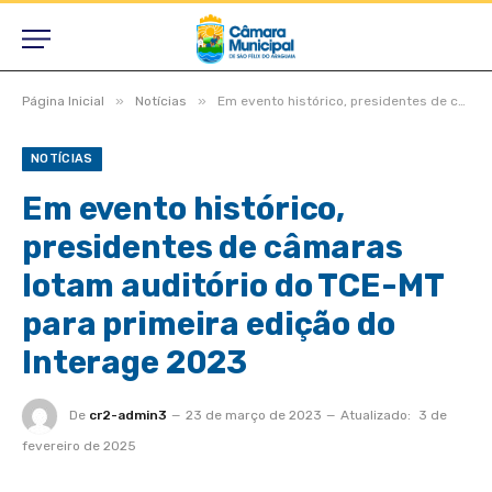
»
»
Página Inicial
Notícias
Em evento histórico, presidentes de câmaras lotam auditório do TCE-MT para primeira edição do Interage 2023
NOTÍCIAS
Em evento histórico,
presidentes de câmaras
lotam auditório do TCE-MT
para primeira edição do
Interage 2023
De
cr2-admin3
23 de março de 2023
Atualizado:
3 de
fevereiro de 2025