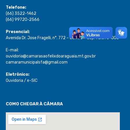
Telefone:
(66) 3522-1462
(66) 99720-2566
Presencial:
Avenida Dr. Jose Fragelli, n°. 772 – Centro – Cep: 78.670-000
E-mail:
ouvidoria@camarasaofelixdoaraguaia.mt.gov.br
camaramunicipalsfa@gmail.com
Eletrônico:
Ouvidoria
/
e-SIC
COMO CHEGAR À CÂMARA