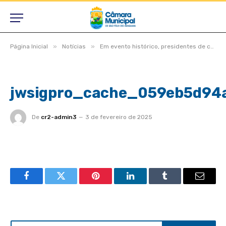
»
»
Página Inicial
Notícias
Em evento histórico, presidentes de câmaras lotam auditório do TCE-MT para primeira edição do Interage 2023
jwsigpro_cache_059eb5d94
De
cr2-admin3
3 de fevereiro de 2025
Facebook
Twitter
Pinterest
LinkedIn
Tumblr
Email