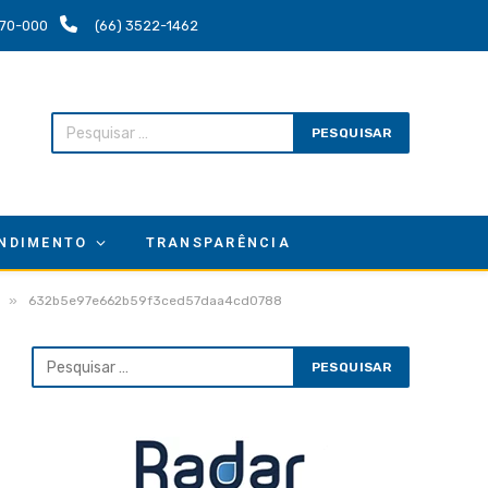
.670-000
(66) 3522-1462
NDIMENTO
TRANSPARÊNCIA
»
632b5e97e662b59f3ced57daa4cd0788