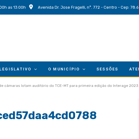
00h as 13:00h
Avenida Dr. Jose Fragelli, n°. 772 - Centro - Cep: 78
 LEGISLATIVO
O MUNICÍPIO
SESSÕES
ATE
 de câmaras lotam auditório do TCE-MT para primeira edição do Interage 2023
ced57daa4cd0788