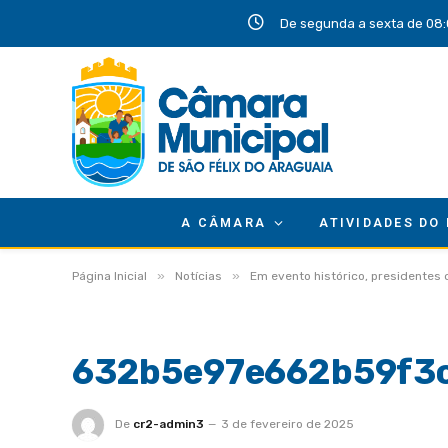
De segunda a sexta de 08:
A CÂMARA
ATIVIDADES DO
»
»
Página Inicial
Notícias
Em evento histórico, presidentes
632b5e97e662b59f3
De
cr2-admin3
3 de fevereiro de 2025