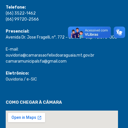
Telefone:
(66) 3522-1462
(66) 99720-2566
Presencial:
Avenida Dr. Jose Fragelli, n°. 772 – Centro – Cep: 78.670-000
E-mail:
ouvidoria@camarasaofelixdoaraguaia.mt.gov.br
camaramunicipalsfa@gmail.com
Eletrônico:
Ouvidoria
/
e-SIC
COMO CHEGAR À CÂMARA