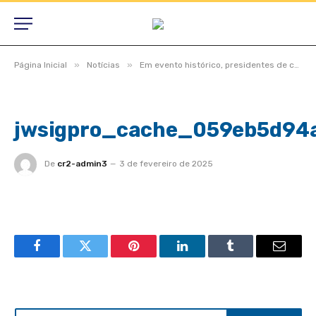
»
»
Página Inicial
Notícias
Em evento histórico, presidentes de câmaras lotam auditório do TCE-MT para primeira edição do Interage 2023
jwsigpro_cache_059eb5d94
De
cr2-admin3
3 de fevereiro de 2025
Facebook
Twitter
Pinterest
LinkedIn
Tumblr
Email