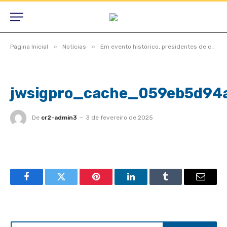
»
»
Página Inicial
Notícias
Em evento histórico, presidentes de câmaras lotam auditório do TCE-MT para primeira edição do Interage 2023
jwsigpro_cache_059eb5d94
De
cr2-admin3
3 de fevereiro de 2025
Facebook
Twitter
Pinterest
LinkedIn
Tumblr
Email