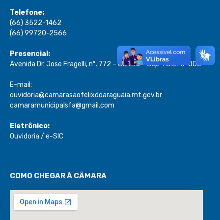
Telefone:
(66) 3522-1462
(66) 99720-2566
Presencial:
Avenida Dr. Jose Fragelli, n°. 772 – Centro – Cep: 78.670-000
E-mail:
ouvidoria@camarasaofelixdoaraguaia.mt.gov.br
camaramunicipalsfa@gmail.com
Eletrônico:
Ouvidoria
/
e-SIC
COMO CHEGAR À CÂMARA