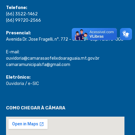
Telefone:
(66) 3522-1462
(66) 99720-2566
Presencial:
Avenida Dr. Jose Fragelli, n°. 772 – Centro – Cep: 78.670-000
E-mail:
ouvidoria@camarasaofelixdoaraguaia.mt.gov.br
camaramunicipalsfa@gmail.com
Eletrônico:
Ouvidoria
/
e-SIC
COMO CHEGAR À CÂMARA