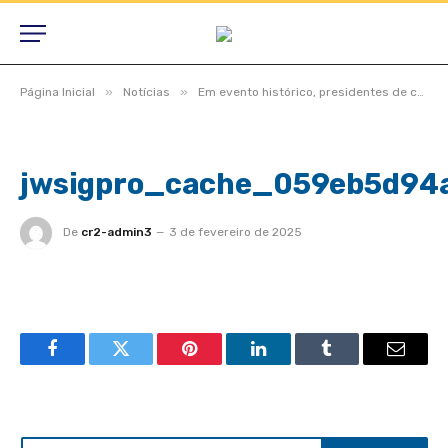
»
»
Página Inicial
Notícias
Em evento histórico, presidentes de câmaras lotam auditório do TCE-MT para primeira edição do Interage 2023
jwsigpro_cache_059eb5d94
De
cr2-admin3
3 de fevereiro de 2025
Facebook
Twitter
Pinterest
LinkedIn
Tumblr
Email