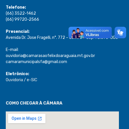
Telefone:
(66) 3522-1462
(66) 99720-2566
Presencial:
Avenida Dr. Jose Fragelli, n°. 772 – Centro – Cep: 78.670-000
E-mail:
ouvidoria@camarasaofelixdoaraguaia.mt.gov.br
camaramunicipalsfa@gmail.com
Eletrônico:
Ouvidoria
/
e-SIC
COMO CHEGAR À CÂMARA