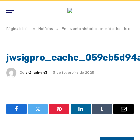
»
»
Página Inicial
Notícias
Em evento histórico, presidentes de câmaras lotam auditório do TCE-MT para primeira edição do Interage 2023
jwsigpro_cache_059eb5d94
De
cr2-admin3
3 de fevereiro de 2025
Facebook
Twitter
Pinterest
LinkedIn
Tumblr
Email