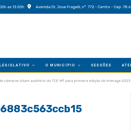
00h as 13:00h
Avenida Dr. Jose Fragelli, n°. 772 - Centro - Cep: 78
 LEGISLATIVO
O MUNICÍPIO
SESSÕES
ATE
 de câmaras lotam auditório do TCE-MT para primeira edição do Interage 2023
a6883c563ccb15