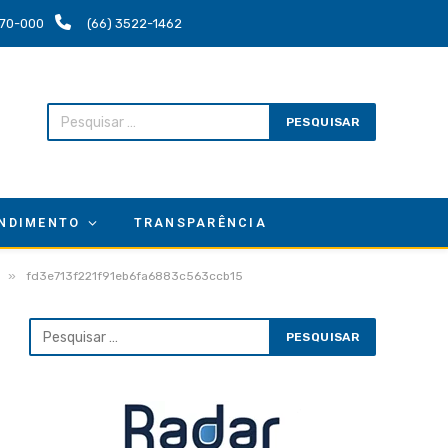
.670-000
(66) 3522-1462
NDIMENTO
TRANSPARÊNCIA
»
fd3e713f221f91eb6fa6883c563ccb15