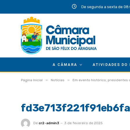
De segunda a sexta de 08:
A CÂMARA
ATIVIDADES DO
»
»
Página Inicial
Notícias
Em evento histórico, presidentes
fd3e713f221f91eb6f
De
cr2-admin3
3 de fevereiro de 2025