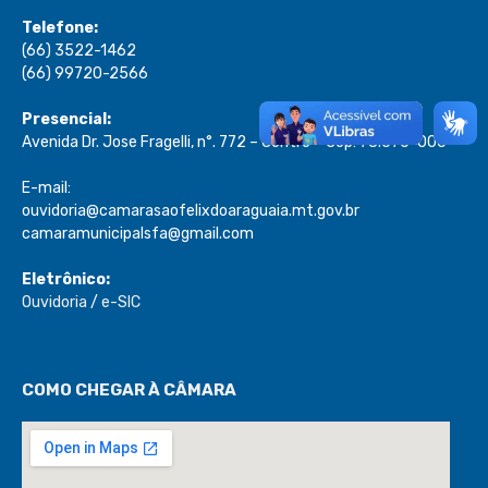
Telefone:
(66) 3522-1462
(66) 99720-2566
Presencial:
Avenida Dr. Jose Fragelli, n°. 772 – Centro – Cep: 78.670-000
E-mail:
ouvidoria@camarasaofelixdoaraguaia.mt.gov.br
camaramunicipalsfa@gmail.com
Eletrônico:
Ouvidoria
/
e-SIC
COMO CHEGAR À CÂMARA