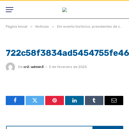
»
»
Página Inicial
Notícias
Em evento histórico, presidentes de câmaras lotam auditório do TCE-MT para primeira edição do Interage 2023
722c58f3834ad5454755fe46
De
cr2-admin3
3 de fevereiro de 2025
Facebook
Twitter
Pinterest
LinkedIn
Tumblr
Email