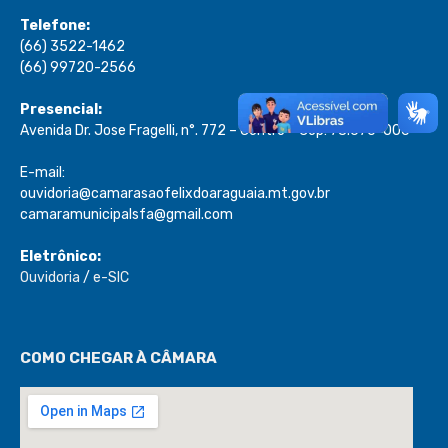
Telefone:
(66) 3522-1462
(66) 99720-2566
Presencial:
Avenida Dr. Jose Fragelli, n°. 772 – Centro – Cep: 78.670-000
E-mail:
ouvidoria@camarasaofelixdoaraguaia.mt.gov.br
camaramunicipalsfa@gmail.com
Eletrônico:
Ouvidoria
/
e-SIC
COMO CHEGAR À CÂMARA