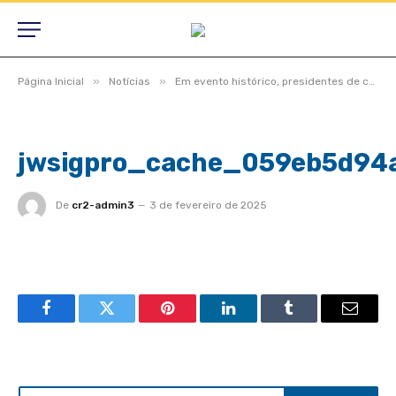
»
»
Página Inicial
Notícias
Em evento histórico, presidentes de câmaras lotam auditório do TCE-MT para primeira edição do Interage 2023
jwsigpro_cache_059eb5d94
De
cr2-admin3
3 de fevereiro de 2025
Facebook
Twitter
Pinterest
LinkedIn
Tumblr
Email