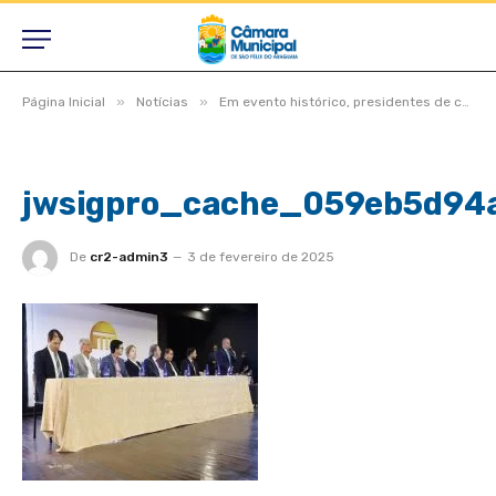
»
»
Página Inicial
Notícias
Em evento histórico, presidentes de câmaras lotam auditório do TCE-MT para primeira edição do Interage 2023
jwsigpro_cache_059eb5d94
De
cr2-admin3
3 de fevereiro de 2025