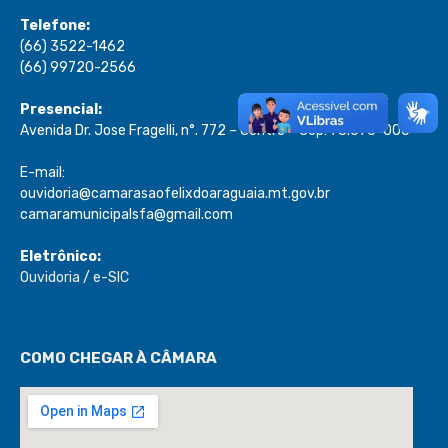
Telefone:
(66) 3522-1462
(66) 99720-2566
Presencial:
Avenida Dr. Jose Fragelli, n°. 772 – Centro – Cep: 78.670-000
E-mail:
ouvidoria@camarasaofelixdoaraguaia.mt.gov.br
camaramunicipalsfa@gmail.com
Eletrônico:
Ouvidoria
/
e-SIC
COMO CHEGAR À CÂMARA