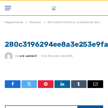
»
»
Página Inicial
Notícias
Em evento histórico, presidentes de câmaras lotam auditório do TCE-MT para primeira edição do Interage 2023
280c3196294ee8a3e253e9fa
De
cr2-admin3
3 de fevereiro de 2025
Facebook
Twitter
Pinterest
LinkedIn
Tumblr
Email