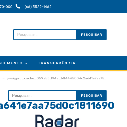
.670-000
(66) 3522-1462
NDIMENTO
TRANSPARÊNCIA
»
jwsigpro_cache_059eb5d94a_bff4445004c2a641e7aa75d0c1811690
a641e7aa75d0c1811690