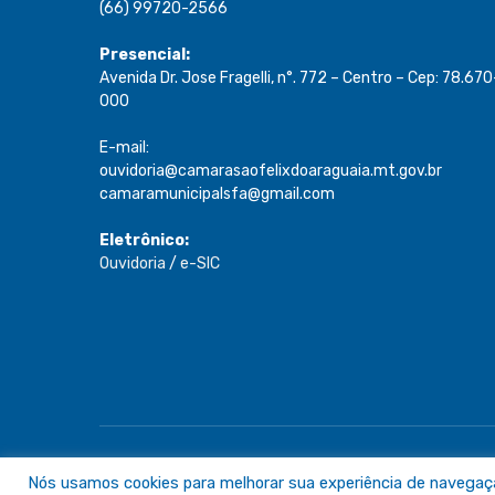
(66) 99720-2566
Presencial:
Avenida Dr. Jose Fragelli, n°. 772 – Centro – Cep: 78.670
000
E-mail:
ouvidoria@camarasaofelixdoaraguaia.mt.gov.br
camaramunicipalsfa@gmail.com
Eletrônico:
Ouvidoria
/
e-SIC
Todos os direitos reservados a Câmara de São Félix do A
Nós usamos cookies para melhorar sua experiência de navegação 