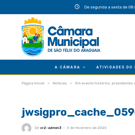
De segunda a sexta de 08:
A CÂMARA
ATIVIDADES DO
»
»
Página Inicial
Notícias
Em evento histórico, presidentes
jwsigpro_cache_05
De
cr2-admin3
3 de fevereiro de 2025