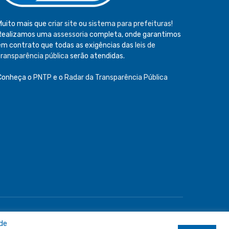
Muito mais que
criar site
ou
sistema para prefeituras
!
Realizamos uma
assessoria
completa, onde garantimos
em contrato que todas as exigências das
leis de
transparência pública
serão atendidas.
Conheça o
PNTP
e o
Radar da Transparência Pública
e
Acessar Área Administrativa
Acessar o Webmail
 de