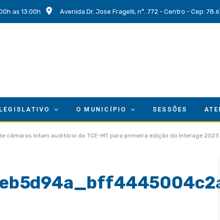
00h as 13:00h
Avenida Dr. Jose Fragelli, n°. 772 - Centro - Cep: 78
 LEGISLATIVO
O MUNICÍPIO
SESSÕES
ATE
 de câmaras lotam auditório do TCE-MT para primeira edição do Interage 2023
9eb5d94a_bff4445004c2