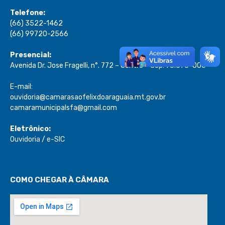
Telefone:
(66) 3522-1462
(66) 99720-2566
Presencial:
Avenida Dr. Jose Fragelli, n°. 772 – Centro – Cep: 78.670-000
E-mail:
ouvidoria@camarasaofelixdoaraguaia.mt.gov.br
camaramunicipalsfa@gmail.com
Eletrônico:
Ouvidoria
/
e-SIC
COMO CHEGAR À CÂMARA