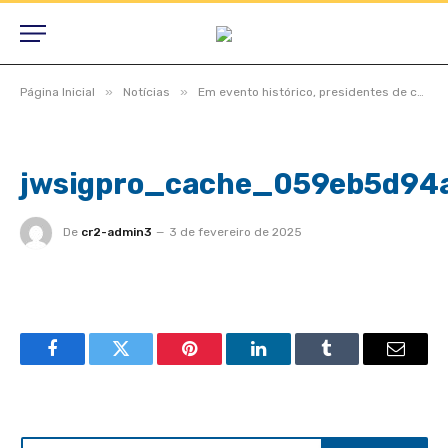
»
»
Página Inicial
Notícias
Em evento histórico, presidentes de câmaras lotam auditório do TCE-MT para primeira edição do Interage 2023
jwsigpro_cache_059eb5d94
De
cr2-admin3
3 de fevereiro de 2025
Facebook
Twitter
Pinterest
LinkedIn
Tumblr
Email