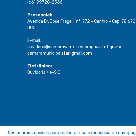
(66) 99720-2566
Presencial:
Avenida Dr. Jose Fragelli, n°. 772 – Centro – Cep: 78.670
000
E-mail:
ouvidoria@camarasaofelixdoaraguaia.mt.gov.br
camaramunicipalsfa@gmail.com
Eletrônico:
Ouvidoria
/
e-SIC
Todos os direitos reservados a Câmara de São Félix do A
Nós usamos cookies para melhorar sua experiência de navegação 