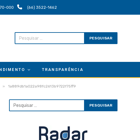
.670-000
(66) 3522-1462
NDIMENTO
TRANSPARÊNCIA
»
1a889db1a022a98fc2613b9722f75ff9