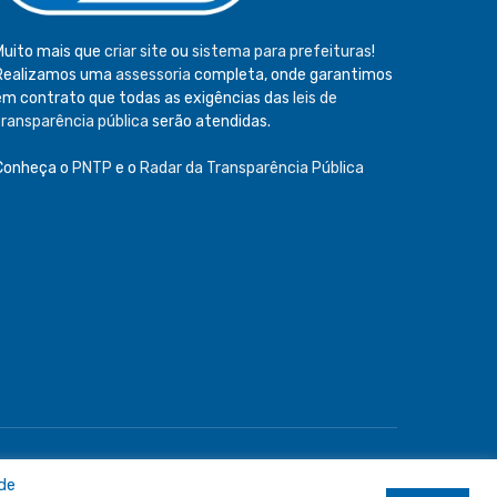
Muito mais que
criar site
ou
sistema para prefeituras
!
Realizamos uma
assessoria
completa, onde garantimos
em contrato que todas as exigências das
leis de
transparência pública
serão atendidas.
Conheça o
PNTP
e o
Radar da Transparência Pública
e
Acessar Área Administrativa
Acessar o Webmail
 de