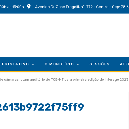
00h as 13:00h
Avenida Dr. Jose Fragelli, n°. 772 - Centro - Cep: 78
 LEGISLATIVO
O MUNICÍPIO
SESSÕES
ATE
 de câmaras lotam auditório do TCE-MT para primeira edição do Interage 2023
613b9722f75ff9