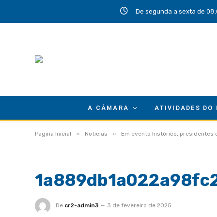
De segunda a sexta de 08:
A CÂMARA
ATIVIDADES DO
»
»
Página Inicial
Notícias
Em evento histórico, presidentes
1a889db1a022a98fc2
De
cr2-admin3
3 de fevereiro de 2025