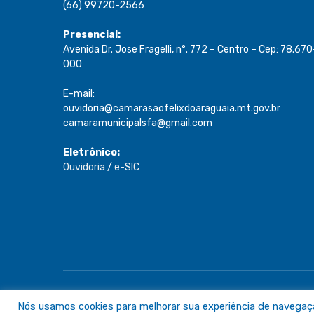
(66) 99720-2566
Presencial:
Avenida Dr. Jose Fragelli, n°. 772 – Centro – Cep: 78.670
000
E-mail:
ouvidoria@camarasaofelixdoaraguaia.mt.gov.br
camaramunicipalsfa@gmail.com
Eletrônico:
Ouvidoria
/
e-SIC
Todos os direitos reservados a Câmara de São Félix do A
Nós usamos cookies para melhorar sua experiência de navegação 