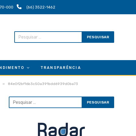
.670-000
(66) 3522-1462
NDIMENTO
TRANSPARÊNCIA
»
84e0f2bf16b3c50a391bdd6939d0ba73