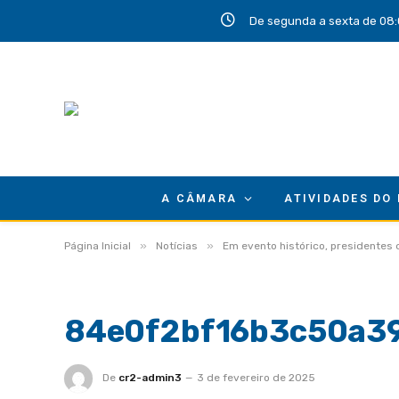
De segunda a sexta de 08:
A CÂMARA
ATIVIDADES DO
»
»
Página Inicial
Notícias
Em evento histórico, presidentes
84e0f2bf16b3c50a3
De
cr2-admin3
3 de fevereiro de 2025