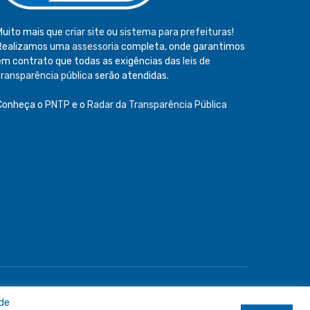
Muito mais que
criar site
ou
sistema para prefeituras
!
Realizamos uma
assessoria
completa, onde garantimos
em contrato que todas as exigências das
leis de
transparência pública
serão atendidas.
Conheça o
PNTP
e o
Radar da Transparência Pública
e
Acessar Área Administrativa
Acessar o Webmail
 de