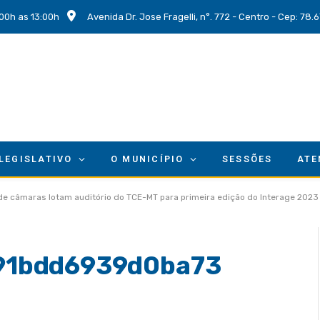
00h as 13:00h
Avenida Dr. Jose Fragelli, n°. 772 - Centro - Cep: 78
 LEGISLATIVO
O MUNICÍPIO
SESSÕES
ATE
 de câmaras lotam auditório do TCE-MT para primeira edição do Interage 2023
91bdd6939d0ba73