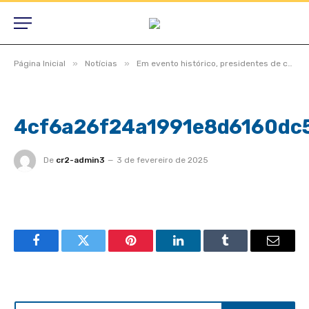
»
»
Página Inicial
Notícias
Em evento histórico, presidentes de câmaras lotam auditório do TCE-MT para primeira edição do Interage 2023
4cf6a26f24a1991e8d6160dc
De
cr2-admin3
3 de fevereiro de 2025
Facebook
Twitter
Pinterest
LinkedIn
Tumblr
Email