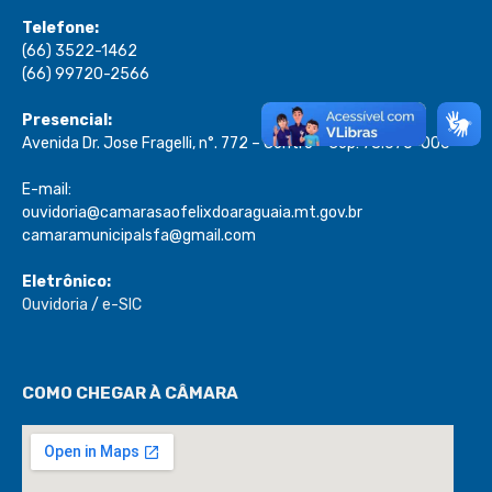
Telefone:
(66) 3522-1462
(66) 99720-2566
Presencial:
Avenida Dr. Jose Fragelli, n°. 772 – Centro – Cep: 78.670-000
E-mail:
ouvidoria@camarasaofelixdoaraguaia.mt.gov.br
camaramunicipalsfa@gmail.com
Eletrônico:
Ouvidoria
/
e-SIC
COMO CHEGAR À CÂMARA