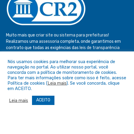
Muito mais que
criar site
ou
sistema para prefeituras
!
Realizamos uma
assessoria
completa, onde garantimos em
contrato que todas as exigências das
leis de transparência
pública
serão atendidas.
Nós usamos cookies para melhorar sua experiência de
Conheça o
PNTP
e o
Radar da Transparência Pública
navegação no portal. Ao utilizar nosso portal, você
concorda com a política de monitoramento de cookies.
Para ter mais informações sobre como isso é feito, acesse
Política de cookies (
Leia mais
). Se você concorda, clique
em ACEITO.
Todos os direitos reservados a Câmara de São Félix do Araguaia
ACEITO
Leia mais
Mapa do Site
Acessar Área Administrativa
Acessar o Webmail