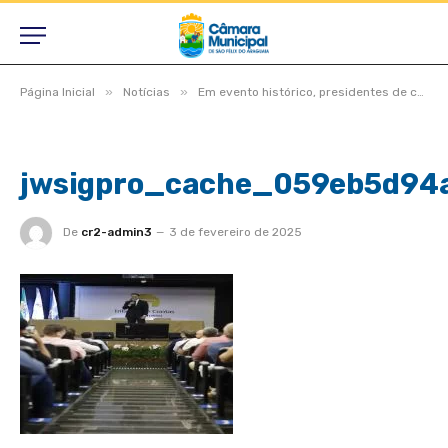
»
»
Página Inicial
Notícias
Em evento histórico, presidentes de câmaras lotam auditório do TCE-MT para primeira edição do Interage 2023
jwsigpro_cache_059eb5d94
De
cr2-admin3
3 de fevereiro de 2025