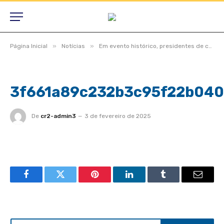
»
»
Página Inicial
Notícias
Em evento histórico, presidentes de câmaras lotam auditório do TCE-MT para primeira edição do Interage 2023
3f661a89c232b3c95f22b040
De
cr2-admin3
3 de fevereiro de 2025
Facebook
Twitter
Pinterest
LinkedIn
Tumblr
Email