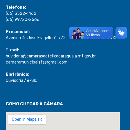
Telefone:
(66) 3522-1462
(66) 99720-2566
Presencial:
Avenida Dr. Jose Fragelli, n°. 772 – Centro – Cep: 78.670-000
E-mail:
ouvidoria@camarasaofelixdoaraguaia.mt.gov.br
camaramunicipalsfa@gmail.com
Eletrônico:
Ouvidoria
/
e-SIC
COMO CHEGAR À CÂMARA