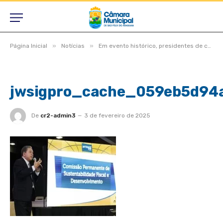
»
»
Página Inicial
Notícias
Em evento histórico, presidentes de câmaras lotam auditório do TCE-MT para primeira edição do Interage 2023
jwsigpro_cache_059eb5d94
De
cr2-admin3
3 de fevereiro de 2025