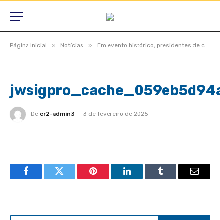
»
»
Página Inicial
Notícias
Em evento histórico, presidentes de câmaras lotam auditório do TCE-MT para primeira edição do Interage 2023
jwsigpro_cache_059eb5d94
De
cr2-admin3
3 de fevereiro de 2025
Facebook
Twitter
Pinterest
LinkedIn
Tumblr
Email