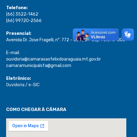
Telefone:
(66) 3522-1462
(66) 99720-2566
Presencial:
Avenida Dr. Jose Fragelli, n°. 772 – Centro – Cep: 78.670-000
E-mail:
ouvidoria@camarasaofelixdoaraguaia.mt.gov.br
camaramunicipalsfa@gmail.com
Eletrônico:
Ouvidoria
/
e-SIC
COMO CHEGAR À CÂMARA