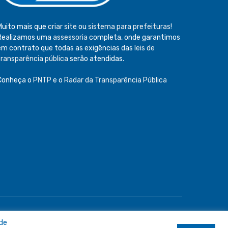
Muito mais que
criar site
ou
sistema para prefeituras
!
Realizamos uma
assessoria
completa, onde garantimos
em contrato que todas as exigências das
leis de
transparência pública
serão atendidas.
Conheça o
PNTP
e o
Radar da Transparência Pública
e
Acessar Área Administrativa
Acessar o Webmail
 de