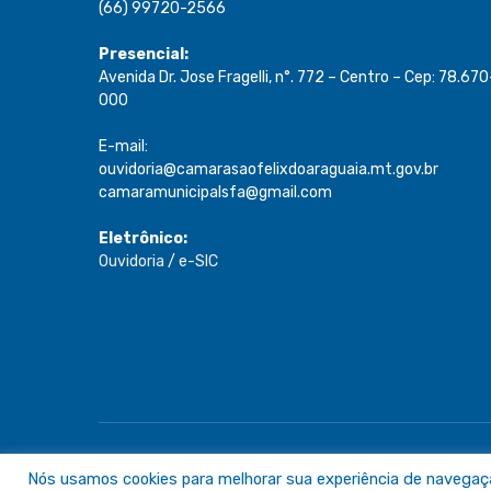
(66) 99720-2566
Presencial:
Avenida Dr. Jose Fragelli, n°. 772 – Centro – Cep: 78.670
000
E-mail:
ouvidoria@camarasaofelixdoaraguaia.mt.gov.br
camaramunicipalsfa@gmail.com
Eletrônico:
Ouvidoria
/
e-SIC
Todos os direitos reservados a Câmara de São Félix do A
Nós usamos cookies para melhorar sua experiência de navegação 