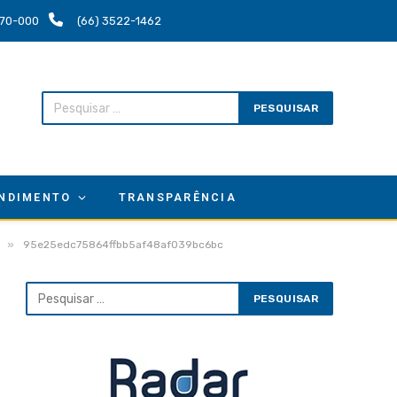
.670-000
(66) 3522-1462
NDIMENTO
TRANSPARÊNCIA
»
95e25edc75864ffbb5af48af039bc6bc