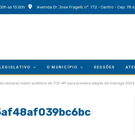
00h as 13:00h
Avenida Dr. Jose Fragelli, n°. 772 - Centro - Cep: 78
 LEGISLATIVO
O MUNICÍPIO
SESSÕES
ATE
 de câmaras lotam auditório do TCE-MT para primeira edição do Interage 2023
5af48af039bc6bc