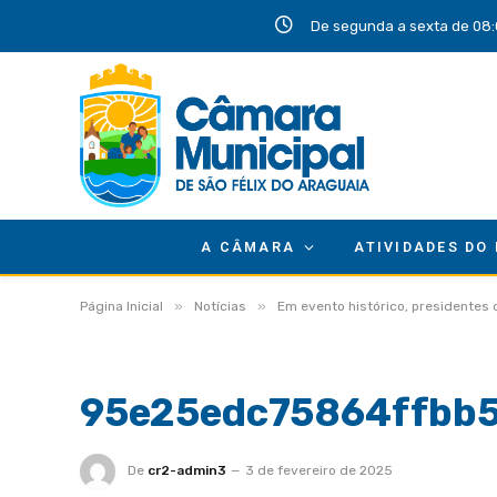
De segunda a sexta de 08:
A CÂMARA
ATIVIDADES DO
»
»
Página Inicial
Notícias
Em evento histórico, presidentes
95e25edc75864ffbb
De
cr2-admin3
3 de fevereiro de 2025