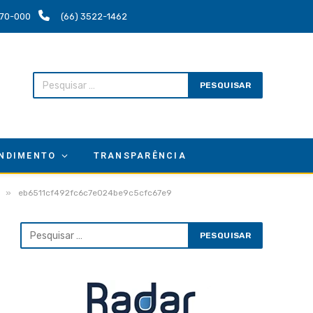
.670-000
(66) 3522-1462
NDIMENTO
TRANSPARÊNCIA
»
eb6511cf492fc6c7e024be9c5cfc67e9