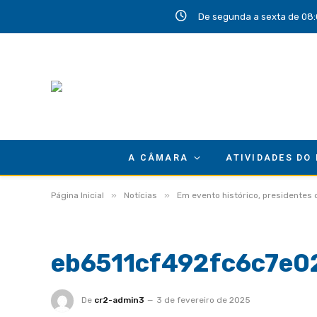
De segunda a sexta de 08:
A CÂMARA
ATIVIDADES DO
»
»
Página Inicial
Notícias
Em evento histórico, presidentes
eb6511cf492fc6c7e0
De
cr2-admin3
3 de fevereiro de 2025