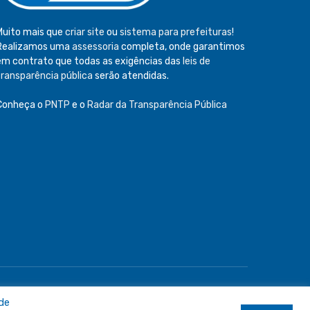
Muito mais que
criar site
ou
sistema para prefeituras
!
Realizamos uma
assessoria
completa, onde garantimos
em contrato que todas as exigências das
leis de
transparência pública
serão atendidas.
Conheça o
PNTP
e o
Radar da Transparência Pública
e
Acessar Área Administrativa
Acessar o Webmail
 de