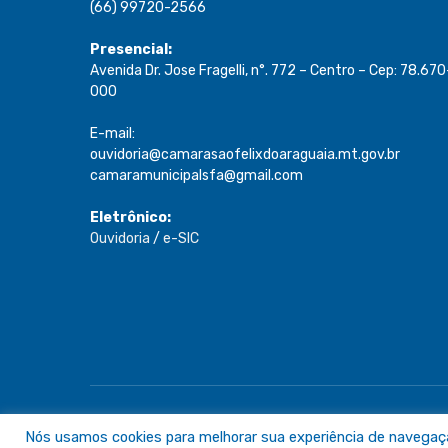
(66) 99720-2566
Presencial:
Avenida Dr. Jose Fragelli, n°. 772 – Centro – Cep: 78.670
000
E-mail:
ouvidoria@camarasaofelixdoaraguaia.mt.gov.br
camaramunicipalsfa@gmail.com
Eletrônico:
Ouvidoria
/
e-SIC
Todos os direitos reservados a Câmara de São Félix do A
Nós usamos cookies para melhorar sua experiência de navegação 