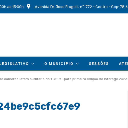
00h as 13:00h
Avenida Dr. Jose Fragelli, n°. 772 - Centro - Cep: 78
 LEGISLATIVO
O MUNICÍPIO
SESSÕES
ATE
 de câmaras lotam auditório do TCE-MT para primeira edição do Interage 2023
24be9c5cfc67e9