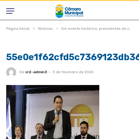
»
»
Página Inicial
Notícias
Em evento histórico, presidentes de câmaras lotam auditório do TCE-MT para primeira edição do Interage 2023
55e0e1f62cfd5c7369123db3
De
cr2-admin3
3 de fevereiro de 2025