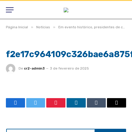
»
»
Página Inicial
Notícias
Em evento histórico, presidentes de câmaras lotam auditório do TCE-MT para primeira edição do Interage 2023
f2e17c964109c326bae6a875
De
cr2-admin3
3 de fevereiro de 2025
Facebook
Twitter
Pinterest
LinkedIn
Tumblr
Email