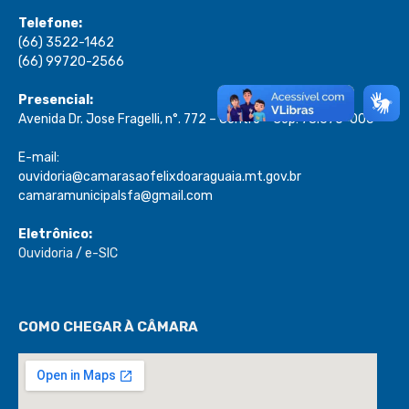
Telefone:
(66) 3522-1462
(66) 99720-2566
Presencial:
Avenida Dr. Jose Fragelli, n°. 772 – Centro – Cep: 78.670-000
E-mail:
ouvidoria@camarasaofelixdoaraguaia.mt.gov.br
camaramunicipalsfa@gmail.com
Eletrônico:
Ouvidoria
/
e-SIC
COMO CHEGAR À CÂMARA