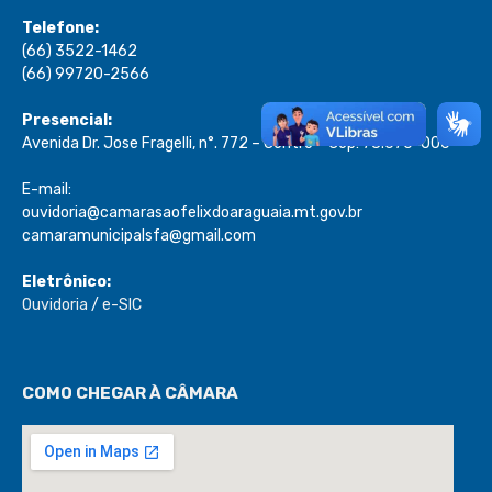
Telefone:
(66) 3522-1462
(66) 99720-2566
Presencial:
Avenida Dr. Jose Fragelli, n°. 772 – Centro – Cep: 78.670-000
E-mail:
ouvidoria@camarasaofelixdoaraguaia.mt.gov.br
camaramunicipalsfa@gmail.com
Eletrônico:
Ouvidoria
/
e-SIC
COMO CHEGAR À CÂMARA