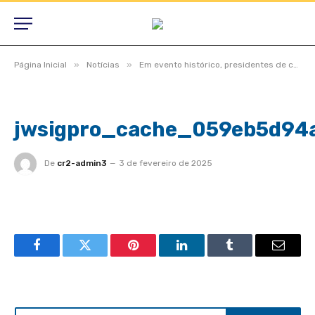
»
»
Página Inicial
Notícias
Em evento histórico, presidentes de câmaras lotam auditório do TCE-MT para primeira edição do Interage 2023
jwsigpro_cache_059eb5d94
De
cr2-admin3
3 de fevereiro de 2025
Facebook
Twitter
Pinterest
LinkedIn
Tumblr
Email