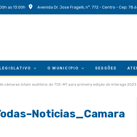
00h as 13:00h
Avenida Dr. Jose Fragelli, n°. 772 - Centro - Cep: 78
 LEGISLATIVO
O MUNICÍPIO
SESSÕES
ATE
 de câmaras lotam auditório do TCE-MT para primeira edição do Interage 2023
das–Noticias_Camara