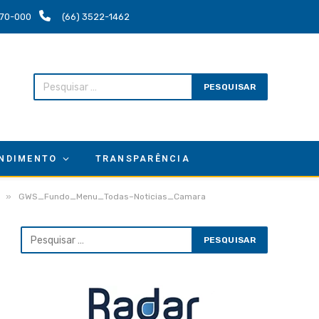
.670-000
(66) 3522-1462
NDIMENTO
TRANSPARÊNCIA
»
GWS_Fundo_Menu_Todas–Noticias_Camara