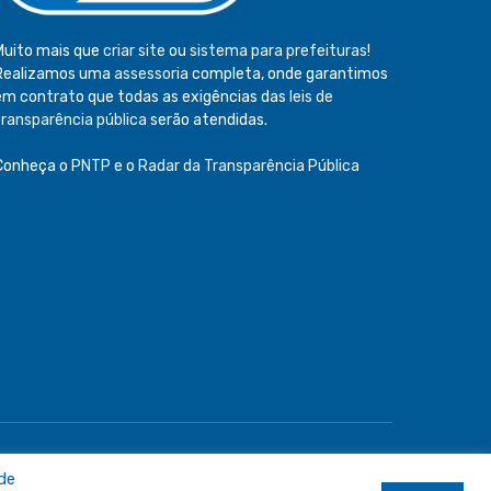
Muito mais que
criar site
ou
sistema para prefeituras
!
Realizamos uma
assessoria
completa, onde garantimos
em contrato que todas as exigências das
leis de
transparência pública
serão atendidas.
Conheça o
PNTP
e o
Radar da Transparência Pública
e
Acessar Área Administrativa
Acessar o Webmail
 de