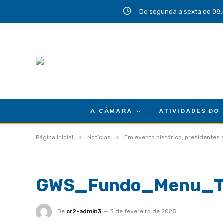
De segunda a sexta de 08:
A CÂMARA
ATIVIDADES DO
»
»
Página Inicial
Notícias
Em evento histórico, presidentes
GWS_Fundo_Menu_To
De
cr2-admin3
3 de fevereiro de 2025