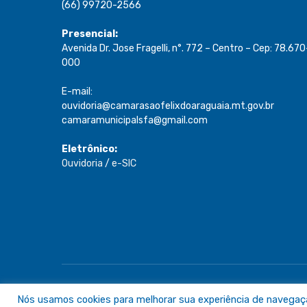
(66) 99720-2566
Presencial:
Avenida Dr. Jose Fragelli, n°. 772 – Centro – Cep: 78.670
000
E-mail:
ouvidoria@camarasaofelixdoaraguaia.mt.gov.br
camaramunicipalsfa@gmail.com
Eletrônico:
Ouvidoria
/
e-SIC
Todos os direitos reservados a Câmara de São Félix do A
Nós usamos cookies para melhorar sua experiência de navegação 