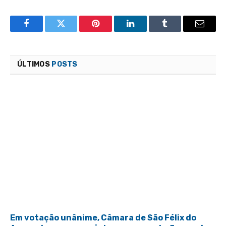
Facebook
Twitter
Pinterest
LinkedIn
Tumblr
Email
ÚLTIMOS
POSTS
Em votação unânime, Câmara de São Félix do