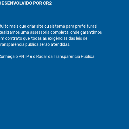
DESENVOLVIDO POR CR2
Muito mais que
criar site
ou
sistema para prefeituras
!
Realizamos uma
assessoria
completa, onde garantimos
em contrato que todas as exigências das
leis de
transparência pública
serão atendidas.
Conheça o
PNTP
e o
Radar da Transparência Pública