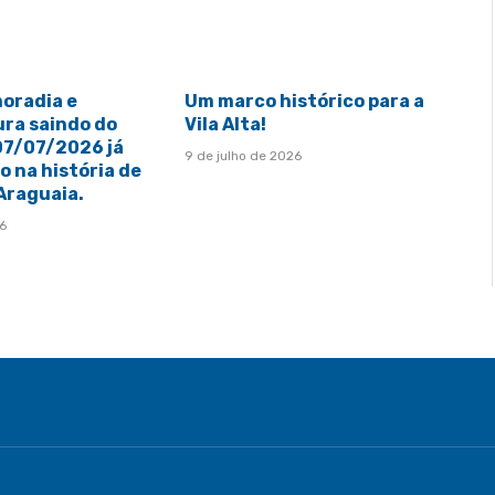
moradia e
Um marco histórico para a
ura saindo do
Vila Alta!
 07/07/2026 já
9 de julho de 2026
 na história de
 Araguaia.
26