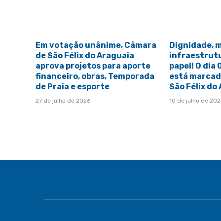
Em votação unânime, Câmara
Dignidade, 
de São Félix do Araguaia
infraestrut
aprova projetos para aporte
papel! O dia
financeiro, obras, Temporada
está marcado
de Praia e esporte
São Félix do
27 de julho de 2026
10 de julho de 20