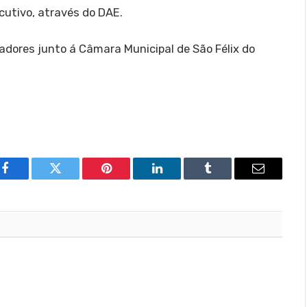
utivo, através do DAE.
adores junto á Câmara Municipal de São Félix do
Facebook
Twitter
Pinterest
LinkedIn
Tumblr
Email