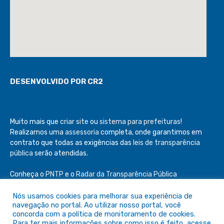
DESENVOLVIDO POR CR2
Muito mais que
criar site
ou
sistema para prefeituras
!
Realizamos uma
assessoria
completa, onde garantimos em
contrato que todas as exigências das
leis de transparência
pública
serão atendidas.
Conheça o
PNTP
e o
Radar da Transparência Pública
Nós usamos cookies para melhorar sua experiência de
navegação no portal. Ao utilizar nosso portal, você
concorda com a política de monitoramento de cookies.
Para ter mais informações sobre como isso é feito, acesse
Todos os direitos reservados a Câmara de São Félix do Araguaia