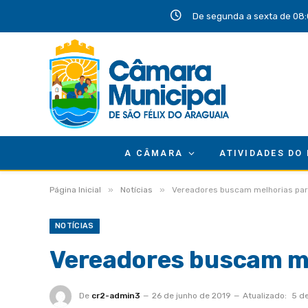
De segunda a sexta de 08:
A CÂMARA
ATIVIDADES DO
»
»
Página Inicial
Notícias
Vereadores buscam melhorias pa
NOTÍCIAS
Vereadores buscam m
De
cr2-admin3
26 de junho de 2019
Atualizado:
5 d