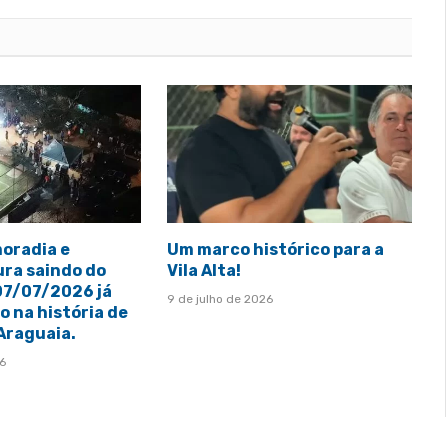
moradia e
Um marco histórico para a
ura saindo do
Vila Alta!
 07/07/2026 já
9 de julho de 2026
 na história de
 Araguaia.
26