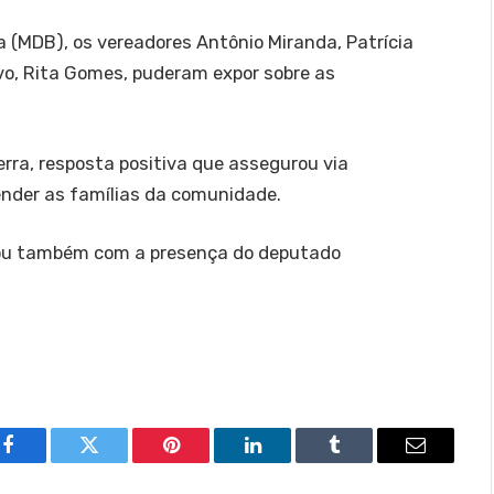
a (MDB), os vereadores Antônio Miranda, Patrícia
ivo, Rita Gomes, puderam expor sobre as
rra, resposta positiva que assegurou via
ender as famílias da comunidade.
ntou também com a presença do deputado
Facebook
Twitter
Pinterest
LinkedIn
Tumblr
Email