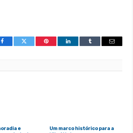
Facebook
Twitter
Pinterest
LinkedIn
Tumblr
Email
moradia e
Um marco histórico para a