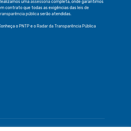
Realizamos uma
assessoria
completa, onde garantimos
em contrato que todas as exigências das
leis de
transparência pública
serão atendidas.
Conheça o
PNTP
e o
Radar da Transparência Pública
e
Acessar Área Administrativa
Acessar o Webmail