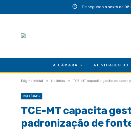
De segunda a sexta de 08:
A CÂMARA
ATIVIDADES DO
»
»
Página Inicial
Notícias
TCE-MT capacita gestores sobre p
NOTÍCIAS
TCE-MT capacita gest
padronização de font