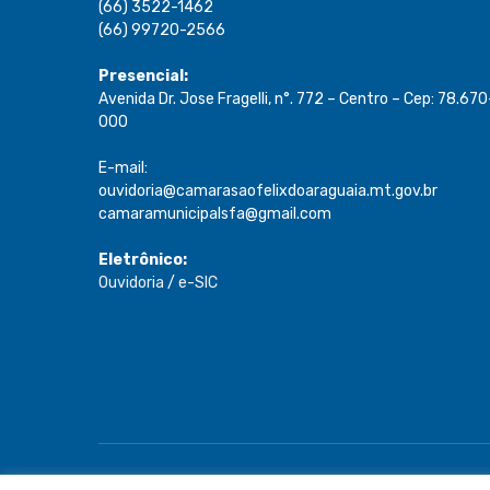
(66) 3522-1462
(66) 99720-2566
Presencial:
Avenida Dr. Jose Fragelli, n°. 772 – Centro – Cep: 78.670
000
E-mail:
ouvidoria@camarasaofelixdoaraguaia.mt.gov.br
camaramunicipalsfa@gmail.com
Eletrônico:
Ouvidoria
/
e-SIC
Todos os direitos reservados a Câmara de São Félix do A