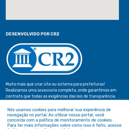
DESENVOLVIDO POR CR2
Muito mais que
criar site
ou
sistema para prefeituras
!
Realizamos uma
assessoria
completa, onde garantimos em
contrato que todas as exigências das
leis de transparência
pública
serão atendidas.
Nós usamos cookies para melhorar sua experiência de
Conheça o
PNTP
e o
Radar da Transparência Pública
navegação no portal. Ao utilizar nosso portal, você
concorda com a política de monitoramento de cookies.
Para ter mais informações sobre como isso é feito, acesse