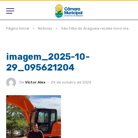
»
»
Página Inicial
Notícias
São Félix do Araguaia recebe novo maquinário para reforçar o desenvolvimento do município
imagem_2025-10-
29_095621204
De
Víctor Alex
29 de outubro de 2025