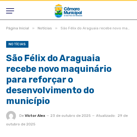
»
»
Página Inicial
Notícias
São Félix do Araguaia recebe novo maquinário para reforçar o desenvolvimento do município
NOTÍCIAS
São Félix do Araguaia
recebe novo maquinário
para reforçar o
desenvolvimento do
município
De
Víctor Alex
23 de outubro de 2025
Atualizado:
29 de
outubro de 2025