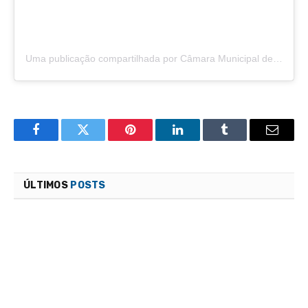
Uma publicação compartilhada por Câmara Municipal de São Félix do Araguaia (@camarasaofelixdoaraguaia)
Facebook
Twitter
Pinterest
LinkedIn
Tumblr
Email
ÚLTIMOS
POSTS