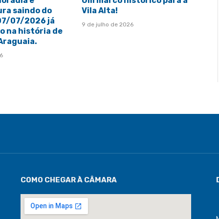
moradia e
Um marco histórico para a
ura saindo do
Vila Alta!
 07/07/2026 já
9 de julho de 2026
 na história de
 Araguaia.
26
COMO CHEGAR À CÂMARA