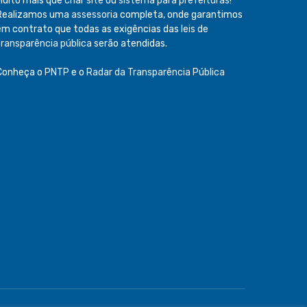
Muito mais que
criar site
ou
sistema para prefeituras
!
Realizamos uma
assessoria
completa, onde garantimos
em contrato que todas as exigências das
leis de
transparência pública
serão atendidas.
Conheça o
PNTP
e o
Radar da Transparência Pública