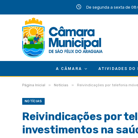
De segunda a sexta de 08:
A CÂMARA
ATIVIDADES DO
»
»
Página Inicial
Notícias
Reivindicações por telefonia móv
NOTÍCIAS
Reivindicações por te
investimentos na sa