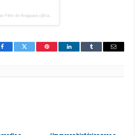
Um post compartilhado por Câmara Municipal de São Félix do Araguaia (@camarasaofelixdoaraguaia)
Facebook
Twitter
Pinterest
LinkedIn
Tumblr
Email