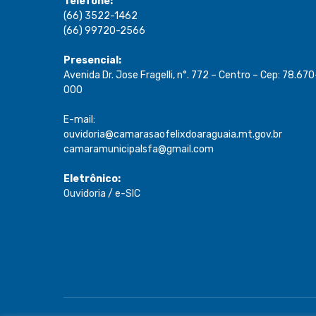
Telefone:
(66) 3522-1462
(66) 99720-2566
Presencial:
Avenida Dr. Jose Fragelli, n°. 772 – Centro – Cep: 78.670
000
E-mail:
ouvidoria@camarasaofelixdoaraguaia.mt.gov.br
camaramunicipalsfa@gmail.com
Eletrônico:
Ouvidoria
/
e-SIC