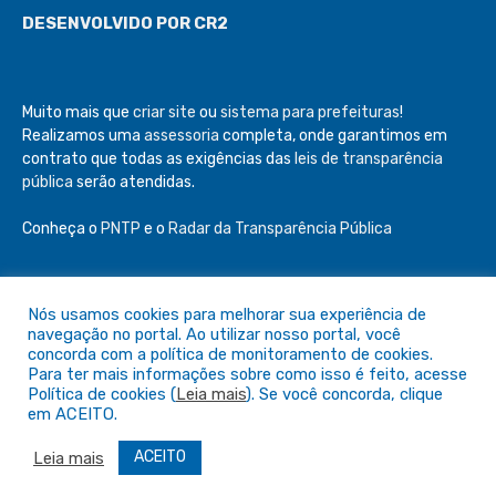
Muito mais que
criar site
ou
sistema para prefeituras
!
Realizamos uma
assessoria
completa, onde garantimos em
contrato que todas as exigências das
leis de transparência
pública
serão atendidas.
Conheça o
PNTP
e o
Radar da Transparência Pública
Todos os direitos reservados a Câmara de São Félix do Araguaia
Nós usamos cookies para melhorar sua experiência de
Mapa do Site
Acessar Área Administrativa
navegação no portal. Ao utilizar nosso portal, você
Acessar o Webmail
concorda com a política de monitoramento de cookies.
Para ter mais informações sobre como isso é feito, acesse
Política de cookies (
Leia mais
). Se você concorda, clique
em ACEITO.
ACEITO
Leia mais