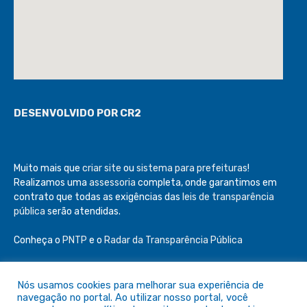
DESENVOLVIDO POR CR2
Muito mais que
criar site
ou
sistema para prefeituras
!
Realizamos uma
assessoria
completa, onde garantimos em
contrato que todas as exigências das
leis de transparência
pública
serão atendidas.
Conheça o
PNTP
e o
Radar da Transparência Pública
Nós usamos cookies para melhorar sua experiência de
navegação no portal. Ao utilizar nosso portal, você
Todos os direitos reservados a Câmara de São Félix do Araguaia