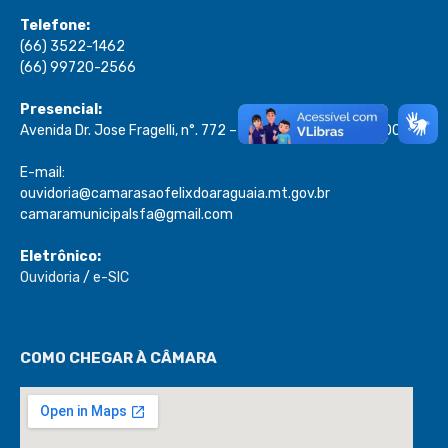
Telefone:
(66) 3522-1462
(66) 99720-2566
Presencial:
Avenida Dr. Jose Fragelli, n°. 772 – Centro – Cep: 78.670-000
E-mail:
ouvidoria@camarasaofelixdoaraguaia.mt.gov.br
camaramunicipalsfa@gmail.com
Eletrônico:
Ouvidoria
/
e-SIC
COMO CHEGAR À CÂMARA