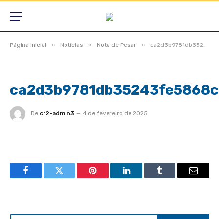
»
»
»
Página Inicial
Notícias
Nota de Pesar
ca2d3b9781db35243fe5868c79aba4c0_L
ca2d3b9781db35243fe5868
De
cr2-admin3
4 de fevereiro de 2025
Facebook
Twitter
Pinterest
LinkedIn
Tumblr
Email