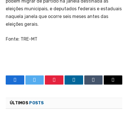
podem migrar de partido na janela destinada às
eleições municipais, e deputados federais e estaduais
naquela janela que ocorre seis meses antes das
eleições gerais.
Fonte: TRE-MT
Facebook
Twitter
Pinterest
LinkedIn
Tumblr
Email
ÚLTIMOS
POSTS