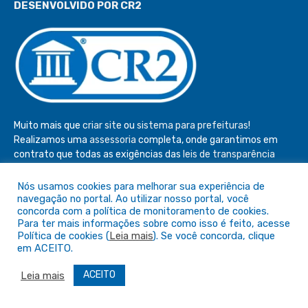
DESENVOLVIDO POR CR2
Muito mais que
criar site
ou
sistema para prefeituras
!
Realizamos uma
assessoria
completa, onde garantimos em
contrato que todas as exigências das
leis de transparência
pública
serão atendidas.
Nós usamos cookies para melhorar sua experiência de
Conheça o
PNTP
e o
Radar da Transparência Pública
navegação no portal. Ao utilizar nosso portal, você
concorda com a política de monitoramento de cookies.
Para ter mais informações sobre como isso é feito, acesse
Política de cookies (
Leia mais
). Se você concorda, clique
em ACEITO.
Todos os direitos reservados a Câmara de São Félix do Araguaia
ACEITO
Leia mais
Mapa do Site
Acessar Área Administrativa