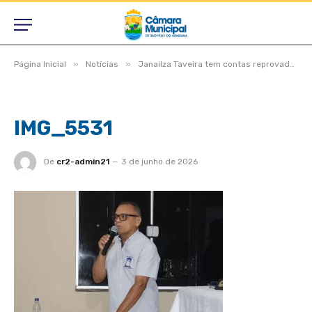
»
»
Página Inicial
Notícias
Janailza Taveira tem contas reprovadas após rombo milionário, dívidas previdenciárias e retenção de dinheiro de servidores
IMG_5531
De
cr2-admin21
3 de junho de 2026