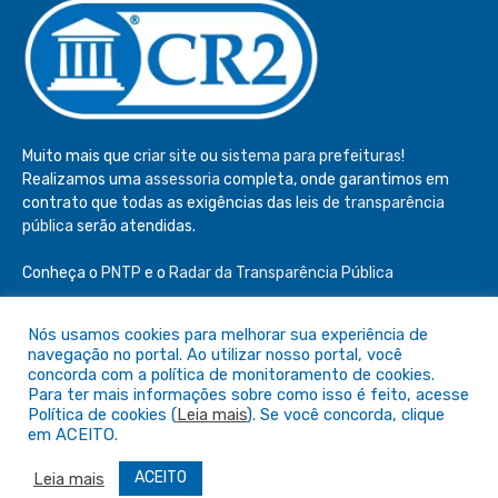
Muito mais que
criar site
ou
sistema para prefeituras
!
Realizamos uma
assessoria
completa, onde garantimos em
contrato que todas as exigências das
leis de transparência
pública
serão atendidas.
Conheça o
PNTP
e o
Radar da Transparência Pública
Nós usamos cookies para melhorar sua experiência de
navegação no portal. Ao utilizar nosso portal, você
concorda com a política de monitoramento de cookies.
Todos os direitos reservados a Câmara de São Félix do Araguaia
Para ter mais informações sobre como isso é feito, acesse
Política de cookies (
Leia mais
). Se você concorda, clique
em ACEITO.
Mapa do Site
Acessar Área Administrativa
Acessar o Webmail
ACEITO
Leia mais