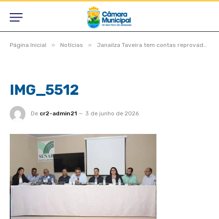
»
»
Página Inicial
Notícias
Janailza Taveira tem contas reprovadas após rombo milionário, dívidas previdenciárias e retenção de dinheiro de servidores
IMG_5512
De
cr2-admin21
3 de junho de 2026