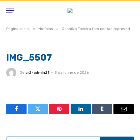
»
»
Página Inicial
Notícias
Janailza Taveira tem contas reprovadas após rombo milionário, dívidas previdenciárias e retenção de dinheiro de servidores
IMG_5507
De
cr2-admin21
3 de junho de 2026
Facebook
Twitter
Pinterest
LinkedIn
Tumblr
Email