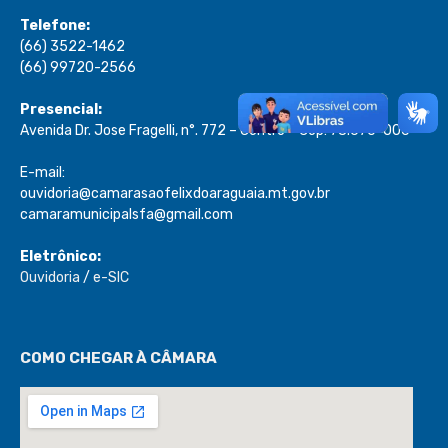
Telefone:
(66) 3522-1462
(66) 99720-2566
Presencial:
Avenida Dr. Jose Fragelli, n°. 772 – Centro – Cep: 78.670-000
E-mail:
ouvidoria@camarasaofelixdoaraguaia.mt.gov.br
camaramunicipalsfa@gmail.com
Eletrônico:
Ouvidoria
/
e-SIC
COMO CHEGAR À CÂMARA