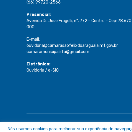
(66) 99720-2566
Presencial:
Avenida Dr. Jose Fragelli, n°. 772 – Centro – Cep: 78.670
000
E-mail:
ouvidoria@camarasaofelixdoaraguaia.mt.gov.br
camaramunicipalsfa@gmail.com
Eletrônico:
Ouvidoria
/
e-SIC
Todos os direitos reservados a Câmara de São Félix do A
Nós usamos cookies para melhorar sua experiência de navegação 