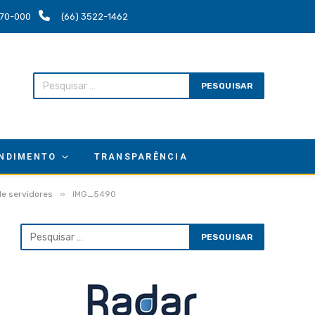
.670-000
(66) 3522-1462
NDIMENTO
TRANSPARÊNCIA
»
de servidores
IMG_5490