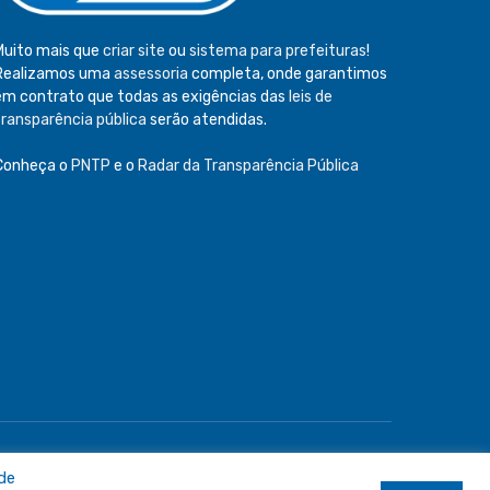
Muito mais que
criar site
ou
sistema para prefeituras
!
Realizamos uma
assessoria
completa, onde garantimos
em contrato que todas as exigências das
leis de
transparência pública
serão atendidas.
Conheça o
PNTP
e o
Radar da Transparência Pública
e
Acessar Área Administrativa
Acessar o Webmail
 de