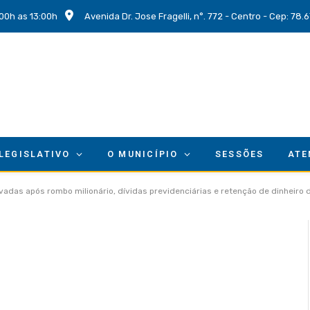
00h as 13:00h
Avenida Dr. Jose Fragelli, n°. 772 - Centro - Cep: 78
 LEGISLATIVO
O MUNICÍPIO
SESSÕES
ATE
vadas após rombo milionário, dívidas previdenciárias e retenção de dinheiro 