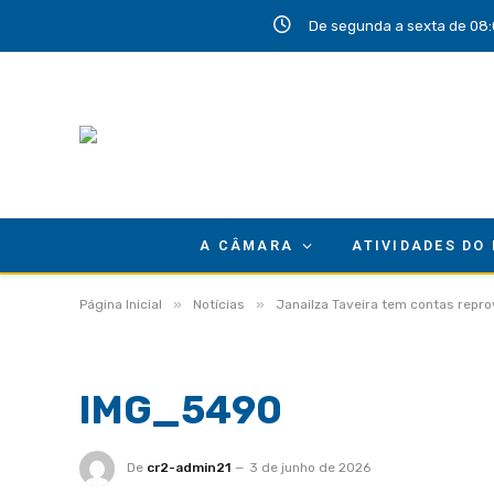
De segunda a sexta de 08:
A CÂMARA
ATIVIDADES DO
»
»
Página Inicial
Notícias
Janailza Taveira tem contas repro
IMG_5490
De
cr2-admin21
3 de junho de 2026