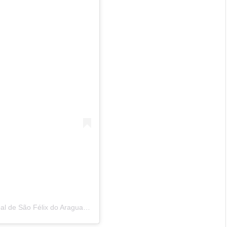
Uma publicação compartilhada por Câmara Municipal de São Félix do Araguaia (@camarasaofelixdoaraguaia)