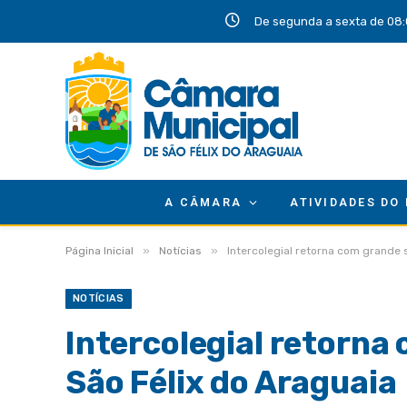
De segunda a sexta de 08:
A CÂMARA
ATIVIDADES DO
»
»
Página Inicial
Notícias
Intercolegial retorna com grande
NOTÍCIAS
Intercolegial retorn
São Félix do Araguaia