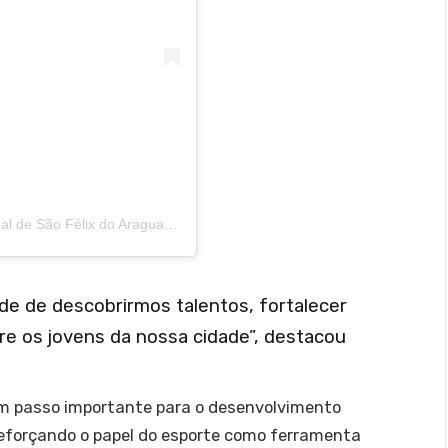
Uma publicação compartilhada por Câmara Municipal de São Félix do Araguaia (@camarasaofelixdoaraguaia)
de de descobrirmos talentos, fortalecer
re os jovens da nossa cidade”, destacou
 um passo importante para o desenvolvimento
, reforçando o papel do esporte como ferramenta