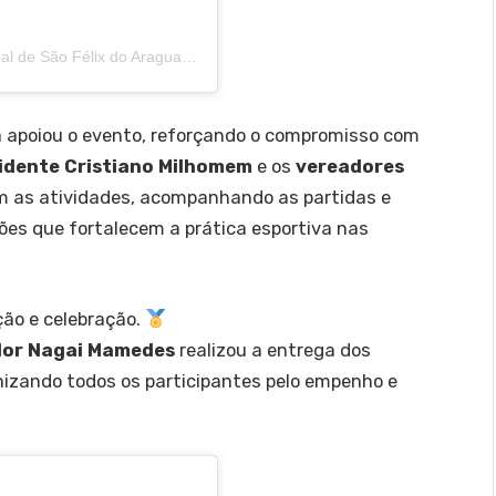
Uma publicação compartilhada por Câmara Municipal de São Félix do Araguaia (@camarasaofelixdoaraguaia)
a apoiou o evento, reforçando o compromisso com
idente Cristiano Milhomem
e os
vereadores
m as atividades, acompanhando as partidas e
ões que fortalecem a prática esportiva nas
ão e celebração.
dor Nagai Mamedes
realizou a entrega dos
izando todos os participantes pelo empenho e