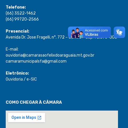
Telefone:
(66) 3522-1462
(66) 99720-2566
Presencial:
Avenida Dr. Jose Fragelli, n°. 772 – Centro – Cep: 78.670-000
E-mail:
ouvidoria@camarasaofelixdoaraguaia.mt.gov.br
camaramunicipalsfa@gmail.com
Eletrônico:
Ouvidoria
/
e-SIC
COMO CHEGAR À CÂMARA