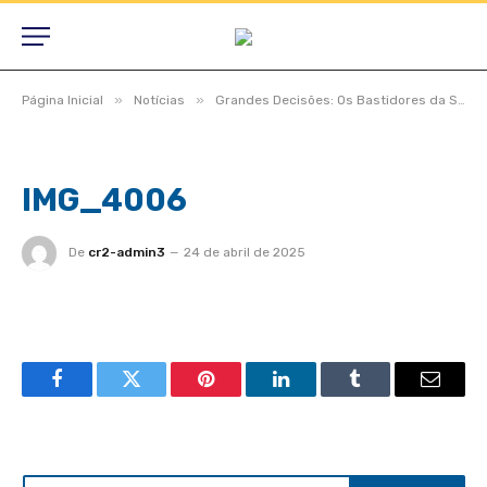
»
»
Página Inicial
Notícias
Grandes Decisões: Os Bastidores da Sessão Legislativa em São Félix do Araguaia
IMG_4006
De
cr2-admin3
24 de abril de 2025
Facebook
Twitter
Pinterest
LinkedIn
Tumblr
Email