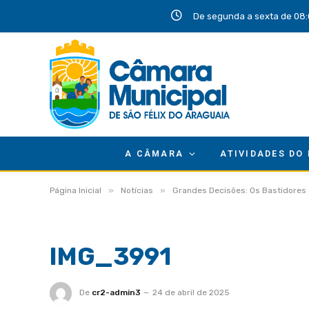
De segunda a sexta de 08:
A CÂMARA
ATIVIDADES DO
»
»
Página Inicial
Notícias
Grandes Decisões: Os Bastidores 
IMG_3991
De
cr2-admin3
24 de abril de 2025