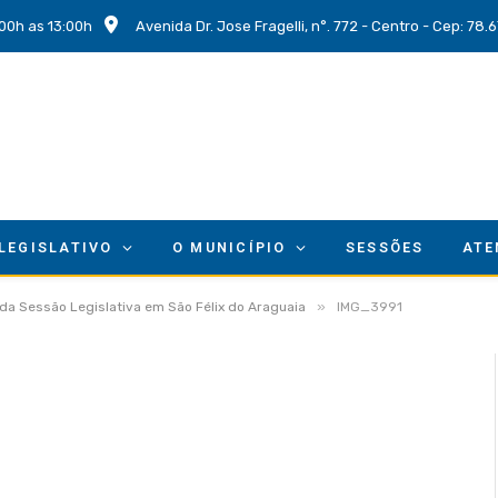
00h as 13:00h
Avenida Dr. Jose Fragelli, n°. 772 - Centro - Cep: 78
 LEGISLATIVO
O MUNICÍPIO
SESSÕES
ATE
»
da Sessão Legislativa em São Félix do Araguaia
IMG_3991