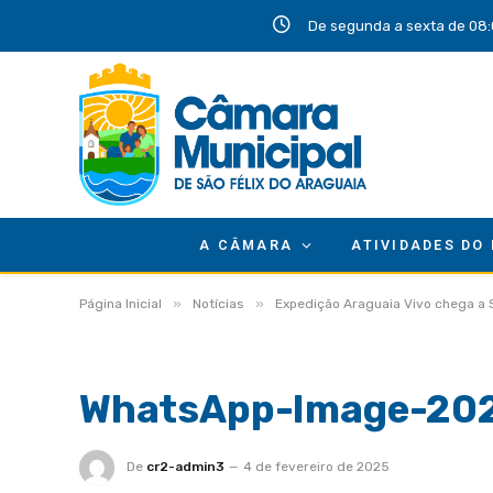
De segunda a sexta de 08:
A CÂMARA
ATIVIDADES DO
»
»
Página Inicial
Notícias
Expedição Araguaia Vivo chega a 
WhatsApp-Image-202
De
cr2-admin3
4 de fevereiro de 2025