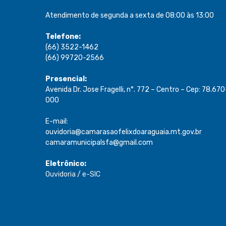
Atendimento de segunda a sexta de 08:00 às 13:00
Telefone:
(66) 3522-1462
(66) 99720-2566
Presencial:
Avenida Dr. Jose Fragelli, n°. 772 – Centro – Cep: 78.670
000
E-mail:
ouvidoria@camarasaofelixdoaraguaia.mt.gov.br
camaramunicipalsfa@gmail.com
Eletrônico:
Ouvidoria
/
e-SIC