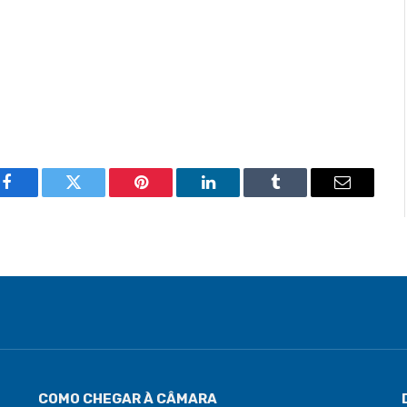
Facebook
Twitter
Pinterest
LinkedIn
Tumblr
Email
COMO CHEGAR À CÂMARA