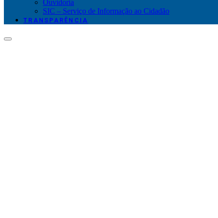
Ouvidoria
SIC – Serviço de Informação ao Cidadão
TRANSPARÊNCIA