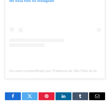
Ver essa foto no Instagram
Um post compartilhado por Prefeitura de São Félix do Araguaia (@saofelixdoaraguaia)
Facebook
Twitter
Pinterest
LinkedIn
Tumblr
Email