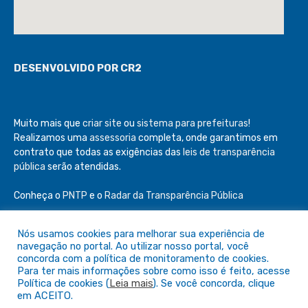
DESENVOLVIDO POR CR2
Muito mais que
criar site
ou
sistema para prefeituras
!
Realizamos uma
assessoria
completa, onde garantimos em
contrato que todas as exigências das
leis de transparência
pública
serão atendidas.
Conheça o
PNTP
e o
Radar da Transparência Pública
Nós usamos cookies para melhorar sua experiência de
navegação no portal. Ao utilizar nosso portal, você
concorda com a política de monitoramento de cookies.
Para ter mais informações sobre como isso é feito, acesse
Todos os direitos reservados a Câmara de São Félix do Araguaia
Política de cookies (
Leia mais
). Se você concorda, clique
em ACEITO.