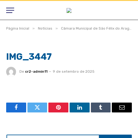
»
»
Página Inicial
Notícias
Câmara Municipal de São Félix do Araguaia realiza 1.283ª Sessão Ordinária após recesso de julho
IMG_3447
De
cr2-admin11
9 de setembro de 2025
Facebook
Twitter
Pinterest
LinkedIn
Tumblr
Email