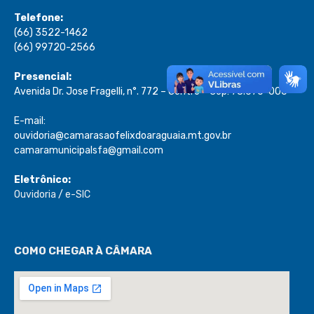
Telefone:
(66) 3522-1462
(66) 99720-2566
Presencial:
Avenida Dr. Jose Fragelli, n°. 772 – Centro – Cep: 78.670-000
E-mail:
ouvidoria@camarasaofelixdoaraguaia.mt.gov.br
camaramunicipalsfa@gmail.com
Eletrônico:
Ouvidoria
/
e-SIC
COMO CHEGAR À CÂMARA